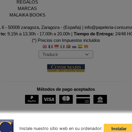
REGALOS
MARCAS
MALAIKA BOOKS
AL 6 - 50008 zaragoza, Zaragoza - (España) | info@papeleria-consum
rio:
9.15h a 13.30h - 17.00h a 20.00h |
Tiempo de Entrega:
24/48 
(*) Precios con Impuestos incluidos
Métodos de pago aceptados
Instale nuestro sitio web en su ordenador:
Instalar