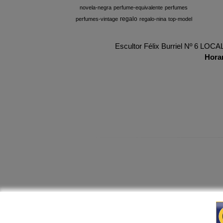
novela-negra
perfume-equivalente
perfumes
regalo
perfumes-vintage
regalo-nina
top-model
Escultor Félix Burriel Nº 6 LOC
Hora