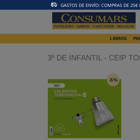
GASTOS DE ENVÍO: COMPRAS DE 25€ HA
LIBROS
PA
3º DE INFANTIL - CEIP T
-5 %