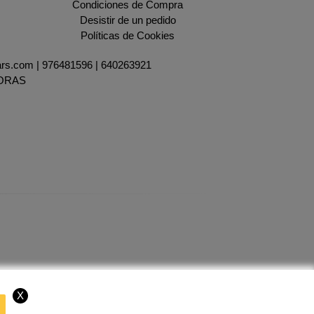
Condiciones de Compra
Desistir de un pedido
Políticas de Cookies
ars.com |
976481596
|
640263921
HORAS
X