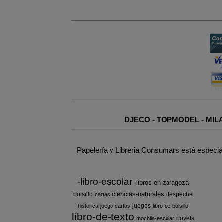
DJECO
-
TOPMODEL
-
MIL
Papelería y Libreria Consumars está especia
-libro-escolar
-libros-en-zaragoza
ciencias-naturales
bolsillo
despeche
cartas
juegos
historica
juego-cartas
libro-de-bolsillo
libro-de-texto
novela
mochila-escolar