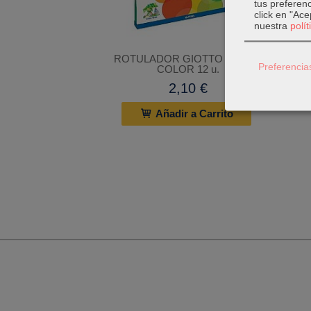
tus preferenc
click en "Ac
nuestra
polí
ROTULADOR GIOTTO TURBO
Preferencia
COLOR 12 u.
2,10 €
Añadir a Carrito