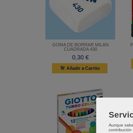
GOMA DE BORRAR MILAN
CUADRADA 430
0,30 €
Añadir a Carrito
Servic
Aunque sabem
contribución