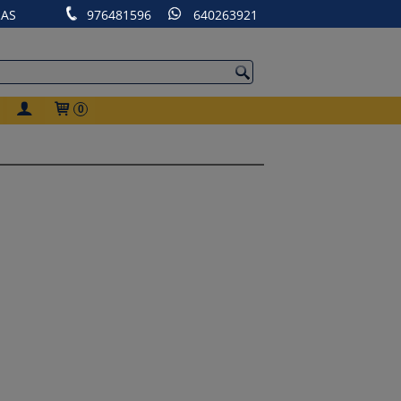
RAS
976481596
640263921
0