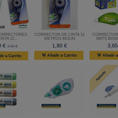
CORRECTORES
CORRECTOR DE CINTA 12
CORRECTOR 
INTA 12...
METROS MOLIN
6MTS BISM
0 €
1,80 €
3,65
3,50 €
Añadir a Carrito
Añadir a
ir a Carrito
Agotado