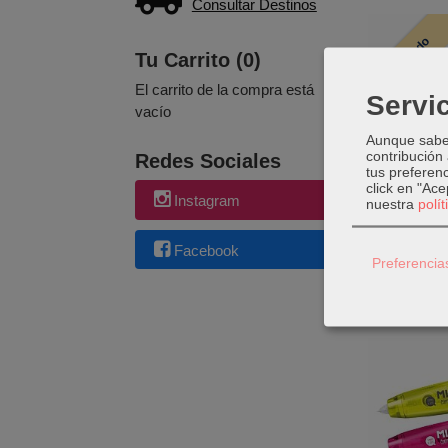
Consultar Destinos
Agotado
Tu Carrito (0)
El carrito de la compra está
Servic
vacío
Aunque sabem
contribución
Redes Sociales
tus preferenc
click en "Ac
Instagram
nuestra
polí
LÁPIZ CO
Facebook
Preferencia
1
No D