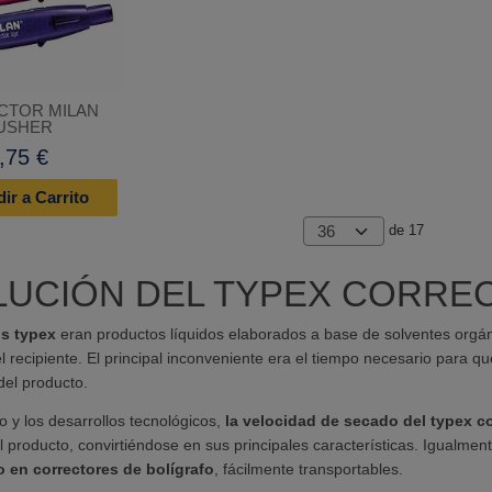
CTOR MILAN
USHER
,75 €
ir a Carrito
de 17
LUCIÓN DEL TYPEX CORREC
os typex
eran productos líquidos elaborados a base de solventes orgán
l recipiente. El principal inconveniente era el tiempo necesario para qu
del producto.
o y los desarrollos tecnológicos,
la velocidad de secado del typex co
l producto, convirtiéndose en sus principales características. Igualmen
do en correctores de bolígrafo
, fácilmente transportables.