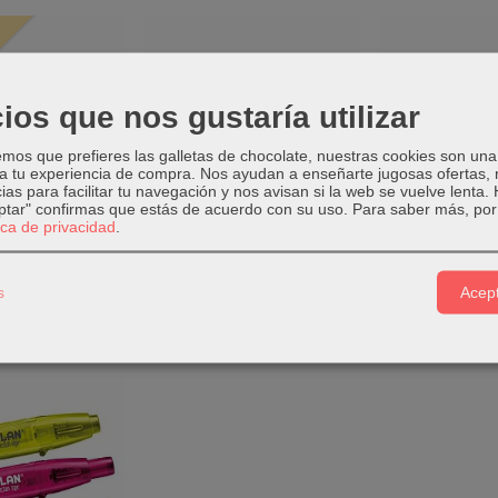
ios que nos gustaría utilizar
os que prefieres las galletas de chocolate, nuestras cookies son una
 a tu experiencia de compra. Nos ayudan a enseñarte jugosas ofertas,
ias para facilitar tu navegación y nos avisan si la web se vuelve lenta.
eptar" confirmas que estás de acuerdo con su uso.
Para saber más, por 
tica de privacidad
.
RRECTOR FIXO
LÁPIZ CORRECTOR TIPP-
LÍQUIDO C
8ML
EX SHAKEN 8 ML
TIPP-EX B
s
Acept
,20 €
2,40 €
1,75
isponible
Añadir a Carrito
Añadir a