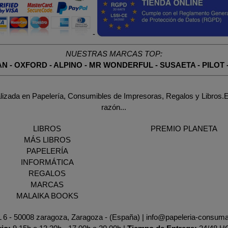
-
NUESTRAS MARCAS TOP:
AN
-
OXFORD
-
ALPINO
-
MR WONDERFUL
-
SUSAETA
-
PILOT
lizada en Papelería, Consumibles de Impresoras, Regalos y Libros.E
razón...
LIBROS
PREMIO PLANETA
MÁS LIBROS
PAPELERÍA
INFORMÁTICA
REGALOS
MARCAS
MALAIKA BOOKS
AL 6 - 50008 zaragoza, Zaragoza - (España) | info@papeleria-consum