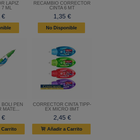
R LAPIZ
RECAMBIO CORRECTOR
 7 ML
CINTA 6 MT
 €
1,35 €
nible
No Disponible
BOLI PEN
CORRECTOR CINTA TIPP-
 MATE...
EX MICRO 8MT
 €
2,45 €
 Carrito
Añadir a Carrito