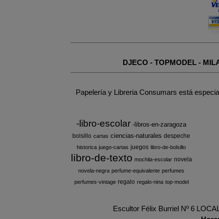
DJECO
-
TOPMODEL
-
MIL
Papelería y Libreria Consumars está especia
-libro-escolar
-libros-en-zaragoza
ciencias-naturales
bolsillo
despeche
cartas
juegos
historica
juego-cartas
libro-de-bolsillo
libro-de-texto
novela
mochila-escolar
novela-negra
perfume-equivalente
perfumes
regalo
perfumes-vintage
regalo-nina
top-model
Escultor Félix Burriel Nº 6 LOC