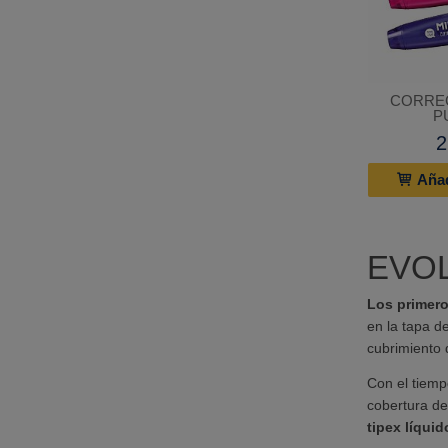
CORRE
P
2
Añad
EVO
Los primer
en la tapa de
cubrimiento 
Con el tiemp
cobertura de
tipex líqui