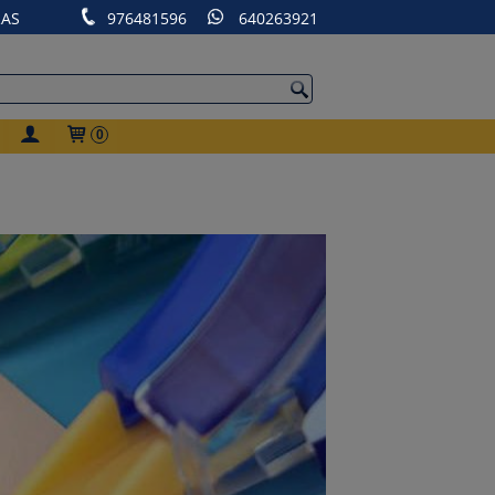
RAS
976481596
640263921
0