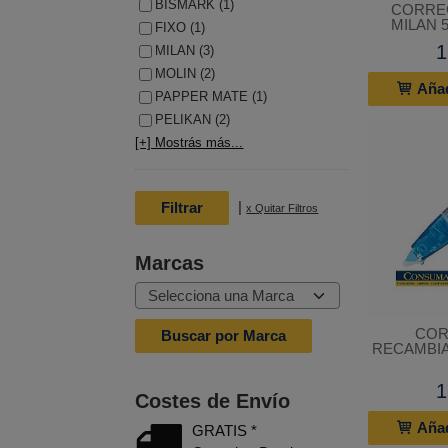
BISMARK (1)
CORRE
MILAN 
FIXO (1)
1
MILAN (3)
MOLIN (2)
Añad
PAPPER MATE (1)
PELIKAN (2)
[+] Mostrás más...
|
x Quitar Filtros
Marcas
COR
RECAMBIA
1
Costes de Envío
Añad
GRATIS *