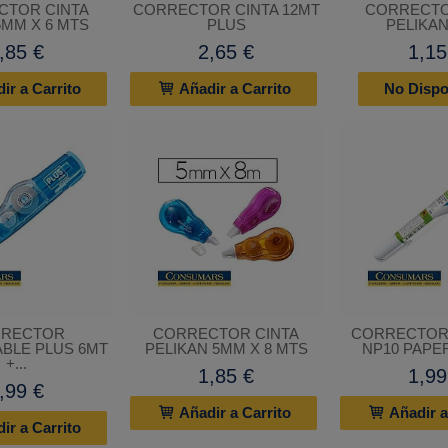
CTOR CINTA
CORRECTOR CINTA 12MT
CORRECTO
5MM X 6 MTS
PLUS
PELIKAN
,85 €
2,65 €
1,15
ir a Carrito
Añadir a Carrito
No Dispo
RECTOR
CORRECTOR CINTA
CORRECTOR 
BLE PLUS 6MT
PELIKAN 5MM X 8 MTS
NP10 PAPER
+...
1,85 €
1,99
,99 €
Añadir a Carrito
Añadir a
ir a Carrito