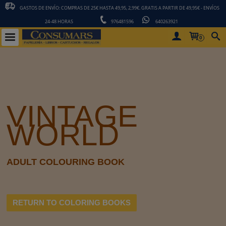
GASTOS DE ENVÍO: COMPRAS DE 25€ HASTA 49,95, 2,99€. GRATIS A PARTIR DE 49,95€ - ENVÍOS
24-48 HORAS
976481596
640263921
0
VINTAGE
WORLD
ADULT COLOURING BOOK
RETURN TO COLORING BOOKS