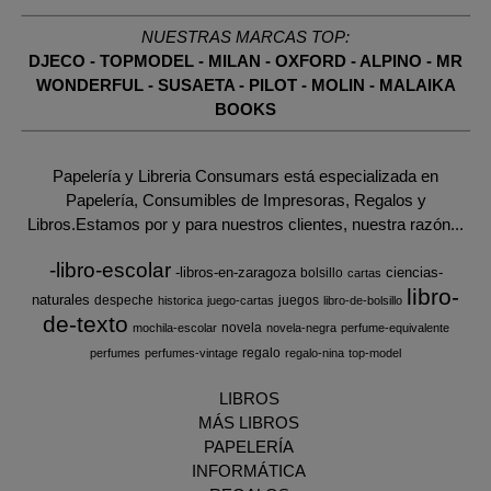
NUESTRAS MARCAS TOP:
DJECO
-
TOPMODEL
-
MILAN
-
OXFORD
-
ALPINO
-
MR
WONDERFUL
-
SUSAETA
-
PILOT
-
MOLIN
-
MALAIKA
BOOKS
Papelería y Libreria Consumars está especializada en
Papelería, Consumibles de Impresoras, Regalos y
Libros.Estamos por y para nuestros clientes, nuestra razón...
-libro-escolar
-libros-en-zaragoza
ciencias-
bolsillo
cartas
libro-
naturales
despeche
juegos
historica
juego-cartas
libro-de-bolsillo
de-texto
novela
mochila-escolar
novela-negra
perfume-equivalente
regalo
perfumes
perfumes-vintage
regalo-nina
top-model
LIBROS
MÁS LIBROS
PAPELERÍA
INFORMÁTICA