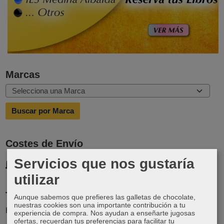
Marcas
Costes de Envío
GRATIS *
Servicios que nos gustaría
Consultar Destinos
utilizar
Tu Carrito (0)
Aunque sabemos que prefieres las galletas de chocolate,
nuestras cookies son una importante contribución a tu
El carrito de la compra está vacío
experiencia de compra. Nos ayudan a enseñarte jugosas
ofertas, recuerdan tus preferencias para facilitar tu