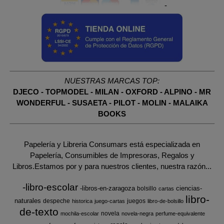
-
NUESTRAS MARCAS TOP:
DJECO
-
TOPMODEL
-
MILAN
-
OXFORD
-
ALPINO
-
MR
WONDERFUL
-
SUSAETA
-
PILOT
-
MOLIN
-
MALAIKA
BOOKS
Papelería y Libreria Consumars está especializada en
Papelería, Consumibles de Impresoras, Regalos y
Libros.Estamos por y para nuestros clientes, nuestra razón...
-libro-escolar
-libros-en-zaragoza
ciencias-
bolsillo
cartas
libro-
naturales
despeche
juegos
historica
juego-cartas
libro-de-bolsillo
de-texto
novela
mochila-escolar
novela-negra
perfume-equivalente