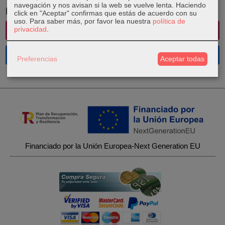
navegación y nos avisan si la web se vuelve lenta. Haciendo
Redes Sociales
click en "Aceptar" confirmas que estás de acuerdo con su
uso.
Para saber más, por favor lea nuestra
política de
privacidad
.
Instagram
Facebook
Preferencias
Aceptar todas
Financiado por la Unión Europea-Next Generation EU