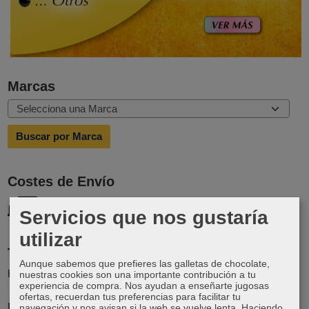
Marcas
Costes de Envío
GRATIS *
Servicios que nos gustaría
Consultar Destinos
utilizar
Tu Carrito (0)
Aunque sabemos que prefieres las galletas de chocolate,
El carrito de la compra está vacío
nuestras cookies son una importante contribución a tu
experiencia de compra. Nos ayudan a enseñarte jugosas
ofertas, recuerdan tus preferencias para facilitar tu
Redes Sociales
navegación y nos avisan si la web se vuelve lenta. Haciendo