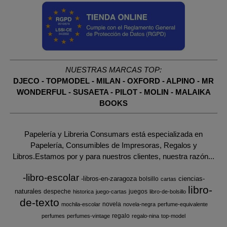
NUESTRAS MARCAS TOP:
DJECO
-
TOPMODEL
-
MILAN
-
OXFORD
-
ALPINO
-
MR
WONDERFUL
-
SUSAETA
-
PILOT
-
MOLIN
-
MALAIKA
BOOKS
Papelería y Libreria Consumars está especializada en
Papelería, Consumibles de Impresoras, Regalos y
Libros.Estamos por y para nuestros clientes, nuestra razón...
-libro-escolar
-libros-en-zaragoza
ciencias-
bolsillo
cartas
libro-
naturales
despeche
juegos
historica
juego-cartas
libro-de-bolsillo
de-texto
novela
mochila-escolar
novela-negra
perfume-equivalente
regalo
perfumes
perfumes-vintage
regalo-nina
top-model