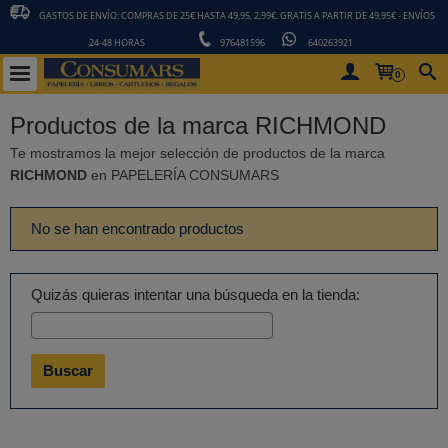
GASTOS DE ENVÍO: COMPRAS DE 25€ HASTA 49,95, 2,99€. GRATIS A PARTIR DE 49,95€ - ENVÍOS
24-48 HORAS
976481596
640263921
0
Productos de la marca RICHMOND
Te mostramos la mejor selección de productos de la marca
RICHMOND
en PAPELERÍA CONSUMARS
No se han encontrado productos
Quizás quieras intentar una búsqueda en la tienda: