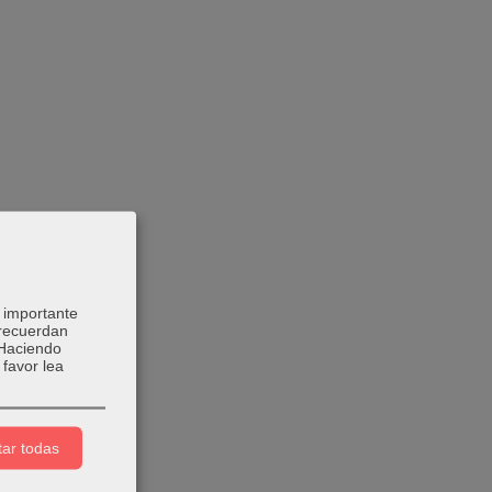
 importante
 recuerdan
 Haciendo
favor lea
ar todas