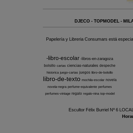
DJECO
-
TOPMODEL
-
MIL
Papelería y Libreria Consumars está especia
-libro-escolar
-libros-en-zaragoza
ciencias-naturales
bolsillo
despeche
cartas
juegos
historica
juego-cartas
libro-de-bolsillo
libro-de-texto
novela
mochila-escolar
novela-negra
perfume-equivalente
perfumes
regalo
perfumes-vintage
regalo-nina
top-model
Escultor Félix Burriel Nº 6 LOC
Hora