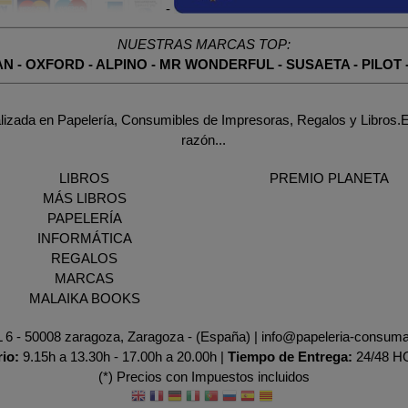
-
NUESTRAS MARCAS TOP:
AN
-
OXFORD
-
ALPINO
-
MR WONDERFUL
-
SUSAETA
-
PILOT
lizada en Papelería, Consumibles de Impresoras, Regalos y Libros.E
razón...
LIBROS
PREMIO PLANETA
MÁS LIBROS
PAPELERÍA
INFORMÁTICA
REGALOS
MARCAS
MALAIKA BOOKS
AL 6 - 50008 zaragoza, Zaragoza - (España) | info@papeleria-consum
rio:
9.15h a 13.30h - 17.00h a 20.00h |
Tiempo de Entrega:
24/48 
(*) Precios con Impuestos incluidos