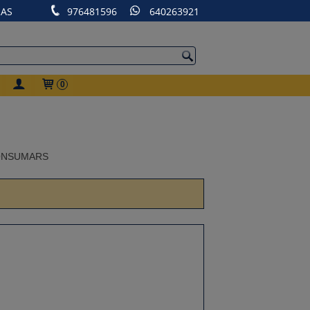
RAS
976481596
640263921
0
CONSUMARS