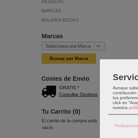
REGALOS
MARCAS
MALAIKA BOOKS
Marcas
Servic
Costes de Envío
GRATIS *
Aunque sabem
contribución
Consultar Destinos
tus preferenc
click en "Ac
nuestra
polí
Tu Carrito (0)
El carrito de la compra está
Preferencia
vacío