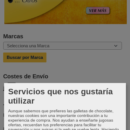
Marcas
Costes de Envío
GRATIS *
Servicios que nos gustaría
Consultar Destinos
utilizar
Tu Carrito (0)
Aunque sabemos que prefieres las galletas de chocolate,
El carrito de la compra está vacío
nuestras cookies son una importante contribución a tu
experiencia de compra. Nos ayudan a enseñarte jugosas
ofertas, recuerdan tus preferencias para facilitar tu
Redes Sociales
navegación y nos avisan si la web se vuelve lenta. Haciendo