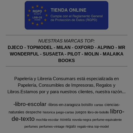
NUESTRAS MARCAS TOP:
DJECO
-
TOPMODEL
-
MILAN
-
OXFORD
-
ALPINO
-
MR
WONDERFUL
-
SUSAETA
-
PILOT
-
MOLIN
-
MALAIKA
BOOKS
Papelería y Libreria Consumars está especializada en
Papelería, Consumibles de Impresoras, Regalos y
Libros.Estamos por y para nuestros clientes, nuestra razón...
-libro-escolar
-libros-en-zaragoza
ciencias-
bolsillo
cartas
libro-
naturales
despeche
juegos
historica
juego-cartas
libro-de-bolsillo
de-texto
novela
mochila-escolar
novela-negra
perfume-equivalente
regalo
perfumes
perfumes-vintage
regalo-nina
top-model