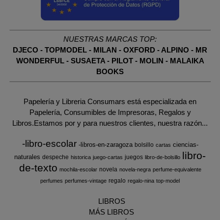
NUESTRAS MARCAS TOP:
DJECO
-
TOPMODEL
-
MILAN
-
OXFORD
-
ALPINO
-
MR
WONDERFUL
-
SUSAETA
-
PILOT
-
MOLIN
-
MALAIKA
BOOKS
Papelería y Libreria Consumars está especializada en
Papelería, Consumibles de Impresoras, Regalos y
Libros.Estamos por y para nuestros clientes, nuestra razón...
-libro-escolar
-libros-en-zaragoza
ciencias-
bolsillo
cartas
libro-
naturales
despeche
juegos
historica
juego-cartas
libro-de-bolsillo
de-texto
novela
mochila-escolar
novela-negra
perfume-equivalente
regalo
perfumes
perfumes-vintage
regalo-nina
top-model
LIBROS
MÁS LIBROS