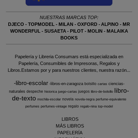
NUESTRAS MARCAS TOP:
DJECO
-
TOPMODEL
-
MILAN
-
OXFORD
-
ALPINO
-
MR
WONDERFUL
-
SUSAETA
-
PILOT
-
MOLIN
-
MALAIKA
BOOKS
Papelería y Libreria Consumars está especializada en
Papelería, Consumibles de Impresoras, Regalos y
Libros.Estamos por y para nuestros clientes, nuestra razón...
-libro-escolar
-libros-en-zaragoza
ciencias-
bolsillo
cartas
libro-
naturales
despeche
juegos
historica
juego-cartas
libro-de-bolsillo
de-texto
novela
mochila-escolar
novela-negra
perfume-equivalente
regalo
perfumes
perfumes-vintage
regalo-nina
top-model
LIBROS
MÁS LIBROS
PAPELERÍA