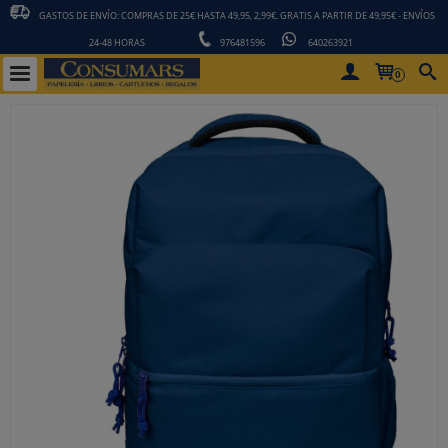
GASTOS DE ENVÍO: COMPRAS DE 25€ HASTA 49,95, 2,99€. GRATIS A PARTIR DE 49,95€ - ENVÍOS
24-48 HORAS
976481596
640263921
0