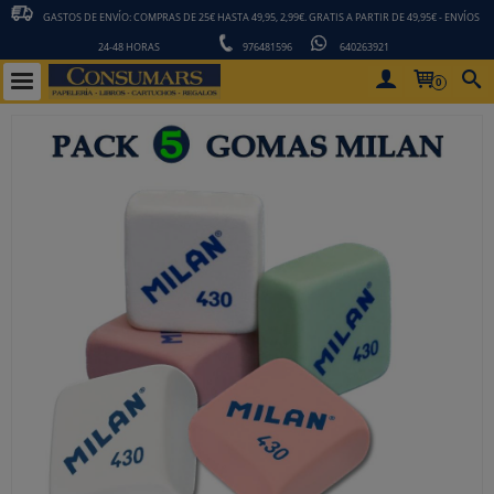
GASTOS DE ENVÍO: COMPRAS DE 25€ HASTA 49,95, 2,99€. GRATIS A PARTIR DE 49,95€ - ENVÍOS
24-48 HORAS
976481596
640263921
0