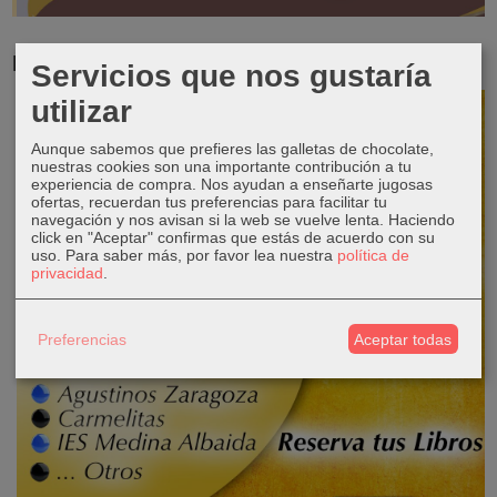
RESERVA TUS LIBROS DE TEXTO
Servicios que nos gustaría
utilizar
Aunque sabemos que prefieres las galletas de chocolate,
nuestras cookies son una importante contribución a tu
experiencia de compra. Nos ayudan a enseñarte jugosas
ofertas, recuerdan tus preferencias para facilitar tu
navegación y nos avisan si la web se vuelve lenta. Haciendo
click en "Aceptar" confirmas que estás de acuerdo con su
uso.
Para saber más, por favor lea nuestra
política de
privacidad
.
Preferencias
Aceptar todas