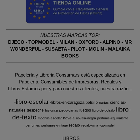
NUESTRAS MARCAS TOP:
DJECO
-
TOPMODEL
-
MILAN
-
OXFORD
-
ALPINO
-
MR
WONDERFUL
-
SUSAETA
-
PILOT
-
MOLIN
-
MALAIKA
BOOKS
Papelería y Libreria Consumars está especializada en
Papelería, Consumibles de Impresoras, Regalos y
Libros.Estamos por y para nuestros clientes, nuestra razón...
-libro-escolar
-libros-en-zaragoza
ciencias-
bolsillo
cartas
libro-
naturales
despeche
juegos
historica
juego-cartas
libro-de-bolsillo
de-texto
novela
mochila-escolar
novela-negra
perfume-equivalente
regalo
perfumes
perfumes-vintage
regalo-nina
top-model
LIBROS