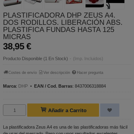
PLASTIFICADORA DHP ZEUS A4.
DOS RODILLOS. LIBERACIÓN ABS.
PLASTIFICA FUNDAS HASTA 125
MICRAS
38,95 €
Producto Disponible
(1 En Stock)
-
(Imp. Incluidos)
Costes de envío
Ver descripción
Hacer pregunta
Marca
:
DHP
•
EAN / Cod. Barras
:
8437006318884
Añadir a Carrito
La plastificadora Zeus A4 es una de las plastificadoras más fácil
de usar del mercado. Pero con unos resultados excelentes.