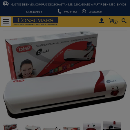
GASTOS DE ENVÍO: COMPRAS DE 25€ HASTA 49,95, 2,99€. GRATIS A PARTIR DE 49,95€ - ENVÍOS
24-48 HORAS
976481596
640263921
0