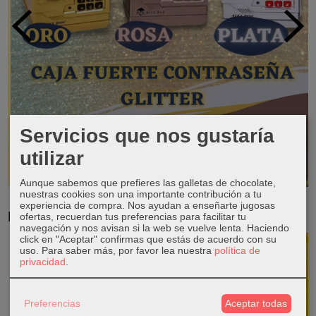
Servicios que nos gustaría
utilizar
Aunque sabemos que prefieres las galletas de chocolate,
nuestras cookies son una importante contribución a tu
experiencia de compra. Nos ayudan a enseñarte jugosas
RESERVA TUS LIBROS DE TEXTO
ofertas, recuerdan tus preferencias para facilitar tu
navegación y nos avisan si la web se vuelve lenta. Haciendo
click en "Aceptar" confirmas que estás de acuerdo con su
uso.
Para saber más, por favor lea nuestra
política de
privacidad
.
Preferencias
Aceptar todas