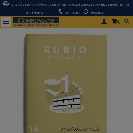
GASTOS DE ENVÍO: COMPRAS DE 25€ HASTA 49,95, 2,99€. GRATIS A PARTIR DE 49,95€ - ENVÍOS
24-48 HORAS
976481596
640263921
0