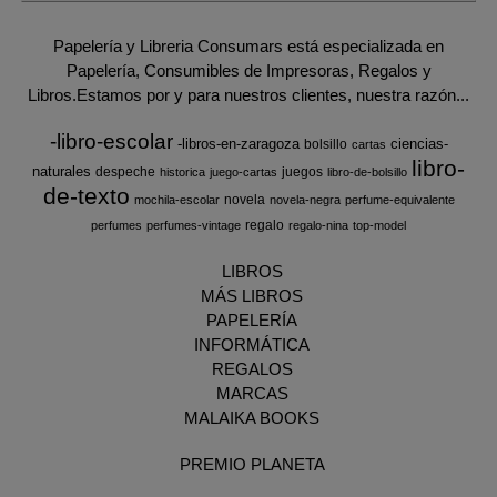
Papelería y Libreria Consumars está especializada en
Papelería, Consumibles de Impresoras, Regalos y
Libros.Estamos por y para nuestros clientes, nuestra razón...
-libro-escolar
-libros-en-zaragoza
ciencias-
bolsillo
cartas
libro-
naturales
despeche
juegos
historica
juego-cartas
libro-de-bolsillo
de-texto
novela
mochila-escolar
novela-negra
perfume-equivalente
regalo
perfumes
perfumes-vintage
regalo-nina
top-model
LIBROS
MÁS LIBROS
PAPELERÍA
INFORMÁTICA
REGALOS
MARCAS
MALAIKA BOOKS
PREMIO PLANETA