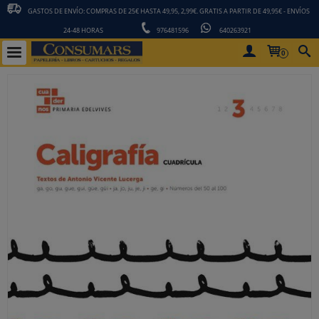
GASTOS DE ENVÍO: COMPRAS DE 25€ HASTA 49,95, 2,99€. GRATIS A PARTIR DE 49,95€ - ENVÍOS
24-48 HORAS
976481596
640263921
0