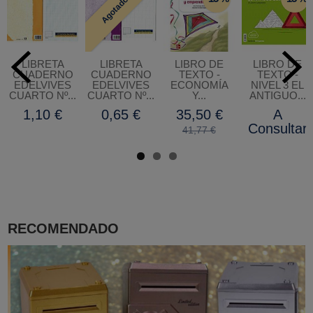
Agotado
LIBRETA
LIBRETA
LIBRO DE
LIBRO DE
CUADERNO
CUADERNO
TEXTO -
TEXTO -
EDELVIVES
EDELVIVES
ECONOMÍA
NIVEL 3 EL
CUARTO Nº...
CUARTO Nº...
Y...
ANTIGUO...
1,10 €
0,65 €
35,50 €
A
Consultar
41,77 €
RECOMENDADO