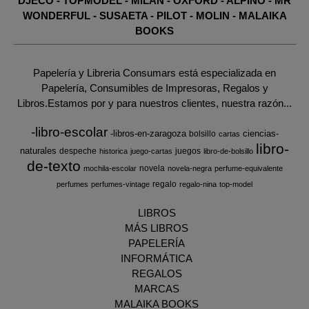
DJECO
-
TOPMODEL
-
MILAN
-
OXFORD
-
ALPINO
-
MR
WONDERFUL
-
SUSAETA
-
PILOT
-
MOLIN
-
MALAIKA
BOOKS
Papelería y Libreria Consumars está especializada en
Papelería, Consumibles de Impresoras, Regalos y
Libros.Estamos por y para nuestros clientes, nuestra razón...
-libro-escolar
-libros-en-zaragoza
ciencias-
bolsillo
cartas
libro-
naturales
despeche
juegos
historica
juego-cartas
libro-de-bolsillo
de-texto
novela
mochila-escolar
novela-negra
perfume-equivalente
regalo
perfumes
perfumes-vintage
regalo-nina
top-model
LIBROS
MÁS LIBROS
PAPELERÍA
INFORMÁTICA
REGALOS
MARCAS
MALAIKA BOOKS