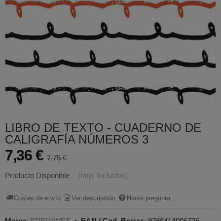
LIBRO DE TEXTO - CUADERNO DE
CALIGRAFÍA NÚMEROS 3
7,36 €
7,75 €
Producto Disponible
-
(Imp. Incluidos)
Costes de envío
Ver descripción
Hacer pregunta
Marca
:
EDELVIVES
•
EAN / Cod. Barras
:
9788414006726