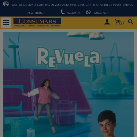
GASTOS DE ENVÍO: COMPRAS DE 25€ HASTA 49,95, 2,99€. GRATIS A PARTIR DE 49,95€ - ENVÍOS
24-48 HORAS
976481596
640263921
0