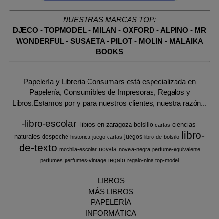
NUESTRAS MARCAS TOP:
DJECO
-
TOPMODEL
-
MILAN
-
OXFORD
-
ALPINO
-
MR
WONDERFUL
-
SUSAETA
-
PILOT
-
MOLIN
-
MALAIKA
BOOKS
Papelería y Libreria Consumars está especializada en
Papelería, Consumibles de Impresoras, Regalos y
Libros.Estamos por y para nuestros clientes, nuestra razón...
-libro-escolar
-libros-en-zaragoza
ciencias-
bolsillo
cartas
libro-
naturales
despeche
juegos
historica
juego-cartas
libro-de-bolsillo
de-texto
novela
mochila-escolar
novela-negra
perfume-equivalente
regalo
perfumes
perfumes-vintage
regalo-nina
top-model
LIBROS
MÁS LIBROS
PAPELERÍA
INFORMÁTICA