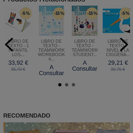
-5 %
-15 %
-15 %
-5 %
LIBRO DE
LIBRO DE
LIBRO DE
LIBRO DE
TEXTO - 1
TEXTO -
TEXTO -
TEXTO -
INFANTIL
TEAMWORK
TEAMWORK
NIVEL 1 LA
LOS...
WORKBOOK
STUDENT...
CIGÜEÑA...
4...
33,92 €
A
29,21 €
A
Consultar
35,70 €
30,75 €
Consultar
RECOMENDADO