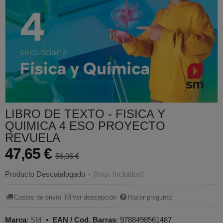
LIBRO DE TEXTO - FISICA Y
QUIMICA 4 ESO PROYECTO
REVUELA
47,65 €
56,06 €
Producto Descatalogado
-
(Imp. Incluidos)
Costes de envío
Ver descripción
Hacer pregunta
Marca
:
SM
•
EAN / Cod. Barras
:
9788498561487