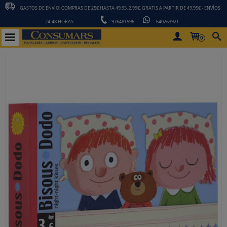
GASTOS DE ENVÍO: COMPRAS DE 25€ HASTA 49,95, 2,99€. GRATIS A PARTIR DE 49,95€ - ENVÍOS
24-48 HORAS
976481596
640263921
0