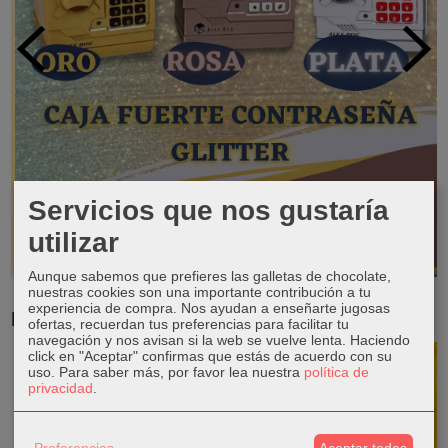
Servicios que nos gustaría
utilizar
Aunque sabemos que prefieres las galletas de chocolate,
nuestras cookies son una importante contribución a tu
experiencia de compra. Nos ayudan a enseñarte jugosas
RESERVA TUS LIBROS DE TEXTO
ofertas, recuerdan tus preferencias para facilitar tu
navegación y nos avisan si la web se vuelve lenta. Haciendo
click en "Aceptar" confirmas que estás de acuerdo con su
uso.
Para saber más, por favor lea nuestra
política de
privacidad
.
Preferencias
Aceptar todas