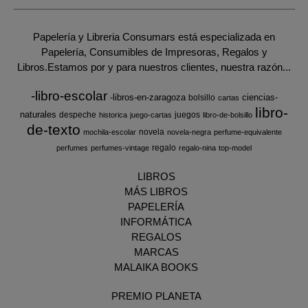
Papelería y Libreria Consumars está especializada en
Papelería, Consumibles de Impresoras, Regalos y
Libros.Estamos por y para nuestros clientes, nuestra razón...
-libro-escolar
-libros-en-zaragoza
ciencias-
bolsillo
cartas
libro-
naturales
despeche
juegos
historica
juego-cartas
libro-de-bolsillo
de-texto
novela
mochila-escolar
novela-negra
perfume-equivalente
regalo
perfumes
perfumes-vintage
regalo-nina
top-model
LIBROS
MÁS LIBROS
PAPELERÍA
INFORMÁTICA
REGALOS
MARCAS
MALAIKA BOOKS
PREMIO PLANETA