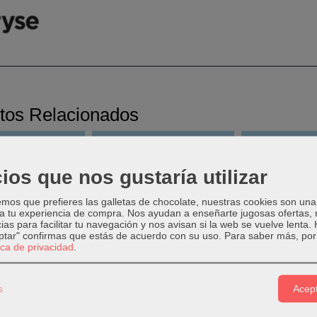
tos Relacionados
ios que nos gustaría utilizar
os que prefieres las galletas de chocolate, nuestras cookies son una
 a tu experiencia de compra. Nos ayudan a enseñarte jugosas ofertas,
ias para facilitar tu navegación y nos avisan si la web se vuelve lenta.
eptar" confirmas que estás de acuerdo con su uso.
Para saber más, por 
tica de privacidad
.
 BORRAR MILAN
GOMA DE BORRAR MILAN
GOMA MILAN 
s
Acept
DRADA 430
840 LÁPIZ/TINTA
0,8
0,30 €
0,25 €