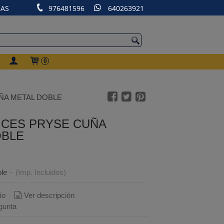
RAS
976481596
640263921
0
ÑA METAL DOBLE
ICES PRYSE CUÑA
OBLE
ble
-
(Imp. Incluidos)
ío
Ver descripción
gunta