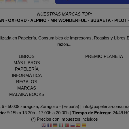
-
NUESTRAS MARCAS TOP:
AN
-
OXFORD
-
ALPINO
-
MR WONDERFUL
-
SUSAETA
-
PILOT
lizada en Papelería, Consumibles de Impresoras, Regalos y Libros.E
razón...
LIBROS
PREMIO PLANETA
MÁS LIBROS
PAPELERÍA
INFORMÁTICA
REGALOS
MARCAS
MALAIKA BOOKS
AL 6 - 50008 zaragoza, Zaragoza - (España) | info@papeleria-consum
rio:
9.15h a 13.30h - 17.00h a 20.00h |
Tiempo de Entrega:
24/48 
(*) Precios con Impuestos incluidos