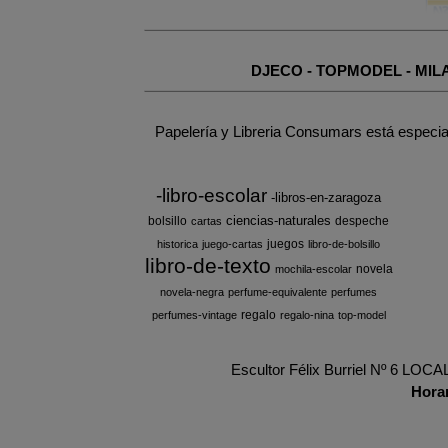
DJECO
-
TOPMODEL
-
MIL
Papelería y Libreria Consumars está especia
-libro-escolar
-libros-en-zaragoza
ciencias-naturales
bolsillo
despeche
cartas
juegos
historica
juego-cartas
libro-de-bolsillo
libro-de-texto
novela
mochila-escolar
novela-negra
perfume-equivalente
perfumes
regalo
perfumes-vintage
regalo-nina
top-model
Escultor Félix Burriel Nº 6 LOC
Hora