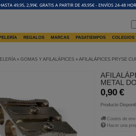
STA 49,95, 2,99€. GRATIS A PARTIR DE 49,95€ - ENVÍOS 24-48 HO
PELERÍA
REGALOS
MARCAS
PASATIEMPOS
COLEGIOS
ELERÍA
»
GOMAS Y AFILALÁPICES
»
AFILALÁPICES PRYSE CU
AFILALÁP
METAL D
0,90 €
Producto Disponi
Costes de env
Hacer una pre