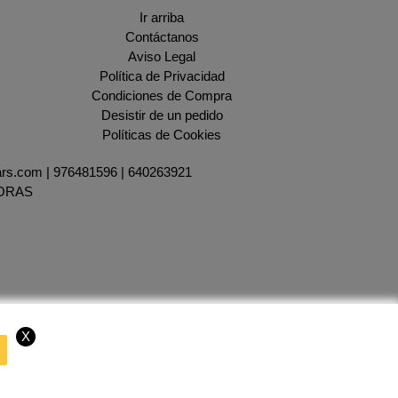
Ir arriba
Contáctanos
Aviso Legal
Política de Privacidad
Condiciones de Compra
Desistir de un pedido
Políticas de Cookies
ars.com |
976481596
|
640263921
HORAS
X