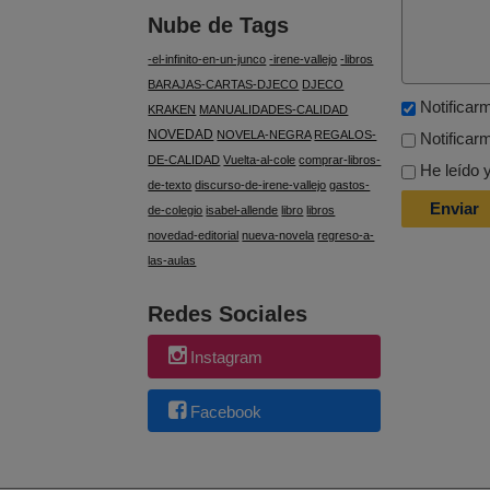
Nube de Tags
-el-infinito-en-un-junco
-irene-vallejo
-libros
BARAJAS-CARTAS-DJECO
DJECO
Notificar
KRAKEN
MANUALIDADES-CALIDAD
NOVEDAD
NOVELA-NEGRA
REGALOS-
Notificar
DE-CALIDAD
Vuelta-al-cole
comprar-libros-
He leído 
de-texto
discurso-de-irene-vallejo
gastos-
de-colegio
isabel-allende
libro
libros
novedad-editorial
nueva-novela
regreso-a-
las-aulas
Redes Sociales
Instagram
Facebook