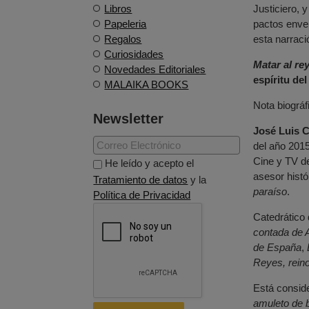
Libros
Justiciero, y
Papeleria
pactos enve
Regalos
esta narraci
Curiosidades
Matar al re
Novedades Editoriales
espíritu de
MALAIKA BOOKS
Nota biográf
Newsletter
José Luis C
del año 2015
Cine y TV de
He leído y acepto el
asesor histó
Tratamiento de datos
y la
paraíso
.
Política de Privacidad
Catedrático
contada de 
de España
,
Reyes, rein
Está consid
amuleto de 