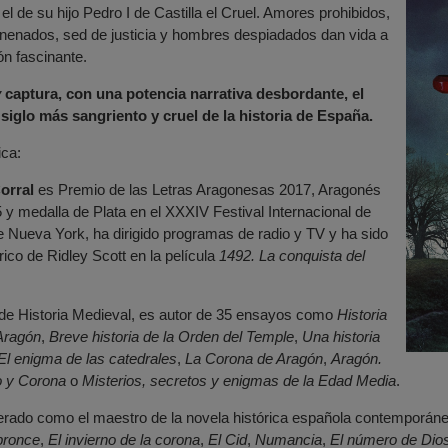
 el de su hijo Pedro I de Castilla el Cruel. Amores prohibidos,
nenados, sed de justicia y hombres despiadados dan vida a
ón fascinante.
y
captura, con una potencia narrativa desbordante, el
l siglo más sangriento y cruel de la historia de España.
ica:
orral
es Premio de las Letras Aragonesas 2017, Aragonés
 y medalla de Plata en el XXXIV Festival Internacional de
 Nueva York, ha dirigido programas de radio y TV y ha sido
rico de Ridley Scott en la película
1492. La conquista del
 de Historia Medieval, es autor de 35 ensayos como
Historia
Aragón
,
Breve historia de la Orden del Temple
,
Una historia
El enigma de las catedrales
,
La Corona de Aragón
,
Aragón.
o y Corona
o
Misterios, secretos y enigmas de la Edad Media
.
erado como el maestro de la novela histórica española contemporán
bronce
,
El invierno de la corona
,
El Cid
,
Numancia
,
El número de Dio