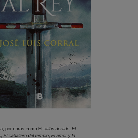
ea, por obras como El
salón dorado
,
El
s
,
El caballero del templo
,
El amor y la