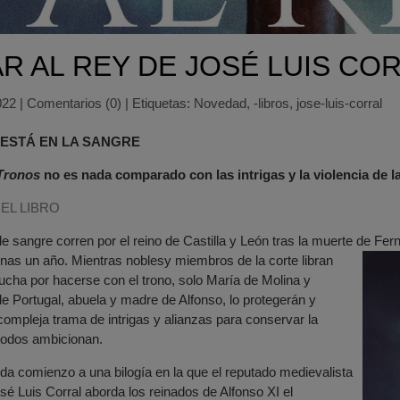
R AL REY DE JOSÉ LUIS CO
022
|
Comentarios (0)
|
Etiquetas:
Novedad
,
-libros
,
jose-luis-corral
 ESTÁ EN LA SANGRE
 Tronos
no es nada comparado con las intrigas y la violencia de la 
EL LIBRO
de sangre corren por el reino de Castilla y León tras la muerte de Fer
enas un año. Mientras nobles
y miembros de la corte libran
 lucha por hacerse con el trono, solo María de Molina y
 Portugal, abuela y madre de Alfonso, lo protegerán y
compleja trama de intrigas y alianzas para conservar la
todos ambicionan.
da comienzo a una bilogía en la que el reputado medievalista
osé Luis Corral aborda los reinados de Alfonso XI el