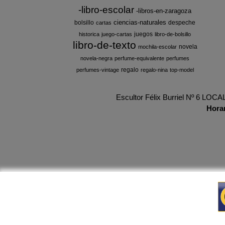
-libro-escolar
-libros-en-zaragoza
ciencias-naturales
bolsillo
despeche
cartas
juegos
historica
juego-cartas
libro-de-bolsillo
libro-de-texto
novela
mochila-escolar
novela-negra
perfume-equivalente
perfumes
regalo
perfumes-vintage
regalo-nina
top-model
Escultor Félix Burriel Nº 6 LOC
Hora