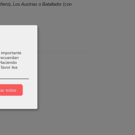
iñero),
Los Austrias
o
Batallador
(con
 importante
 recuerdan
 Haciendo
favor lea
ar todas