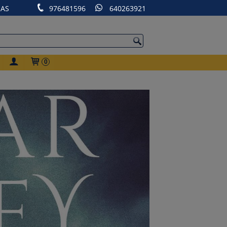
RAS
976481596
640263921
0