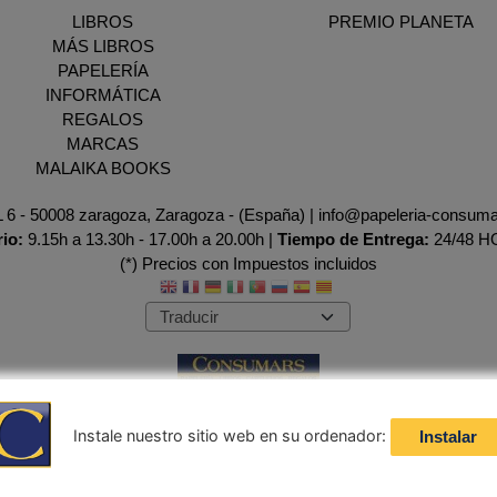
LIBROS
PREMIO PLANETA
MÁS LIBROS
PAPELERÍA
INFORMÁTICA
REGALOS
MARCAS
MALAIKA BOOKS
AL 6 - 50008 zaragoza, Zaragoza - (España) | info@papeleria-consum
rio:
9.15h a 13.30h - 17.00h a 20.00h |
Tiempo de Entrega:
24/48 
(*) Precios con Impuestos incluidos
Instale nuestro sitio web en su ordenador:
Instalar
Métodos de pago aceptados