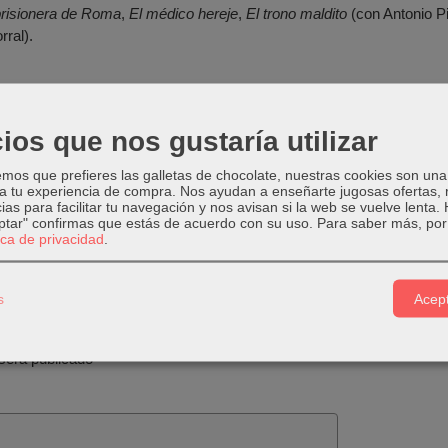
prisionera de Roma
,
El médico hereje
,
El trono maldito
(con Antonio P
rral).
:
Libros
,
Novedades Editoriales
ios que nos gustaría utilizar
traron resultados.
os que prefieres las galletas de chocolate, nuestras cookies son una
 a tu experiencia de compra. Nos ayudan a enseñarte jugosas ofertas,
Comentario
ias para facilitar tu navegación y nos avisan si la web se vuelve lenta.
eptar" confirmas que estás de acuerdo con su uso.
Para saber más, por 
tica de privacidad
.
s
Acept
será publicado