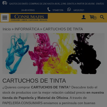
GASTOS DE ENVÍO: COMPRAS DE 25€ HASTA 49,95, 2,99€. GRATIS A PARTIR DE 49,95€ - ENVÍOS
24-48 HORAS
976481596
640263921
0
Inicio
»
INFORMÁTICA
»
CARTUCHOS DE TINTA
CARTUCHOS DE TINTA
¿Quieres comprar
CARTUCHOS DE TINTA
? Descubre todo el
stock de productos con la mejor relación calidad precio
en nuestra
tienda de Papelería y Material de Oficina
. A través de
PAPELERÍA CONSUMARS enviamos a península con buenas