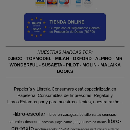
-
NUESTRAS MARCAS TOP:
DJECO
-
TOPMODEL
-
MILAN
-
OXFORD
-
ALPINO
-
MR
WONDERFUL
-
SUSAETA
-
PILOT
-
MOLIN
-
MALAIKA
BOOKS
Papelería y Libreria Consumars está especializada en
Papelería, Consumibles de Impresoras, Regalos y
Libros.Estamos por y para nuestros clientes, nuestra razón...
-libro-escolar
-libros-en-zaragoza
ciencias-
bolsillo
cartas
libro-
naturales
despeche
juegos
historica
juego-cartas
libro-de-bolsillo
de-texto
novela
mochila-escolar
novela-negra
perfume-equivalente