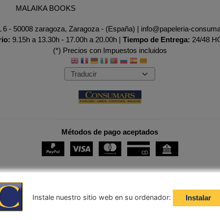
MALAIKA BOOKS
AL 6 - 50008 zaragoza, Zaragoza - (España) | info@papeleria-consum
rio:
9.15h a 13.30h - 17.00h a 20.00h |
Tiempo de Entrega:
24/48 
(*) Precios con Impuestos incluidos
Métodos de pago aceptados
Instale nuestro sitio web en su ordenador:
Instalar