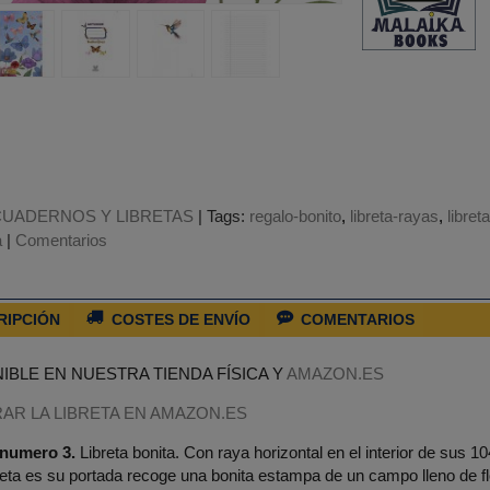
CUADERNOS Y LIBRETAS
|
Tags:
regalo-bonito
libreta-rayas
libret
a
|
Comentarios
RIPCIÓN
COSTES DE ENVÍO
COMENTARIOS
IBLE EN NUESTRA TIENDA FÍSICA Y
AMAZON.ES
AR LA LIBRETA EN AMAZON.ES
 numero 3.
Libreta bonita. Con raya horizontal en el interior de sus 1
reta es su portada recoge una bonita estampa de un campo lleno de f