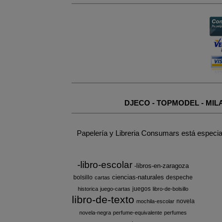
DJECO
-
TOPMODEL
-
MIL
Papelería y Libreria Consumars está especia
-libro-escolar
-libros-en-zaragoza
ciencias-naturales
bolsillo
despeche
cartas
juegos
historica
juego-cartas
libro-de-bolsillo
libro-de-texto
novela
mochila-escolar
novela-negra
perfume-equivalente
perfumes