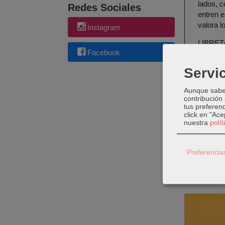
lados, c
Redes Sociales
entren e
valora lo
Instagram
LIBRET
Facebook
Servic
Aunque sabem
contribución
tus preferenc
click en "Ac
nuestra
polí
Preferencia
Produc