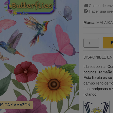
Costes de env
Hacer una pre
Marca
:
MALAIK
DISPONIBLE EN
Libreta bonita. Co
páginas.
Tamaño 
Esta libreta es s
campo lleno de fl
con mariposas rev
flotando.
FÍSICA Y AMAZON