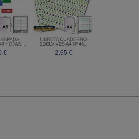
GRAPADA
LIBRETA CUADERNO
LIBRETA MOTO Y
8 HOJAS....
EDELVIVES A4 Nº 46...
NOTEBOOK.
0 €
2,65 €
3,95 €