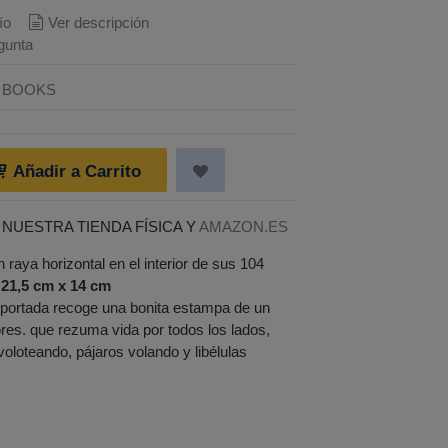
ío
Ver descripción
gunta
A BOOKS
Añadir a Carrito
 NUESTRA TIENDA FÍSICA Y
AMAZON.ES
n raya horizontal en el interior de sus 104
21,5 cm x 14 cm
u portada recoge una bonita estampa de un
ores. que rezuma vida por todos los lados,
oloteando, pájaros volando y libélulas