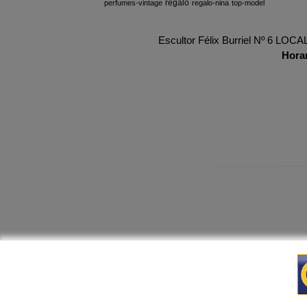
regalo
perfumes-vintage
regalo-nina
top-model
Escultor Félix Burriel Nº 6 LOC
Hora