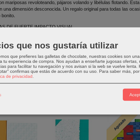
on mariposas revoloteando, pájaros volando y libélulas flotando. Esta 
n una dimensión desconocida. Un regalo original para todas las ocas
 bonito.
AS DE FUERTE IMPACTO VISUAL
ios que nos gustaría utilizar
os que prefieres las galletas de chocolate, nuestras cookies son una
 a tu experiencia de compra. Nos ayudan a enseñarte jugosas ofertas,
ias para facilitar tu navegación y nos avisan si la web se vuelve lenta.
eptar" confirmas que estás de acuerdo con su uso.
Para saber más, por 
tica de privacidad
.
s
Acept
tos Relacionados
Agotado