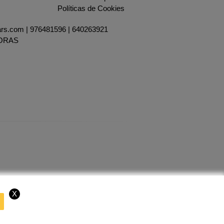
Políticas de Cookies
ars.com |
976481596
|
640263921
HORAS
X