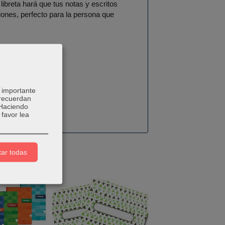
libreta hará que tus notas y escritos
iones, perfecto para la persona que
 importante
 recuerdan
 Haciendo
favor lea
ar todas