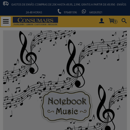
GASTOS DE ENVÍO: COMPRAS DE 25€ HASTA 49,95, 2,99€. GRATIS A PARTIR DE 49,95€ - ENVÍOS
24-48 HORAS
976481596
640263921
0