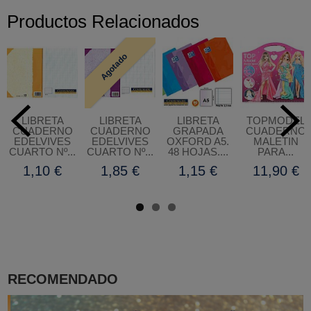
Productos Relacionados
Agotado
LIBRETA
LIBRETA
LIBRETA
TOPMODEL
CUADERNO
CUADERNO
GRAPADA
CUADERNO
EDELVIVES
EDELVIVES
OXFORD A5.
MALETIN
CUARTO Nº...
CUARTO Nº...
48 HOJAS....
PARA...
1,10 €
1,85 €
1,15 €
11,90 €
RECOMENDADO