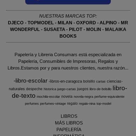
NUESTRAS MARCAS TOP:
DJECO
-
TOPMODEL
-
MILAN
-
OXFORD
-
ALPINO
-
MR
WONDERFUL
-
SUSAETA
-
PILOT
-
MOLIN
-
MALAIKA
BOOKS
Papelería y Libreria Consumars está especializada en
Papelería, Consumibles de Impresoras, Regalos y
Libros.Estamos por y para nuestros clientes, nuestra razón...
-libro-escolar
-libros-en-zaragoza
ciencias-
bolsillo
cartas
libro-
naturales
despeche
juegos
historica
juego-cartas
libro-de-bolsillo
de-texto
novela
mochila-escolar
novela-negra
perfume-equivalente
regalo
perfumes
perfumes-vintage
regalo-nina
top-model
LIBROS
MÁS LIBROS
PAPELERÍA