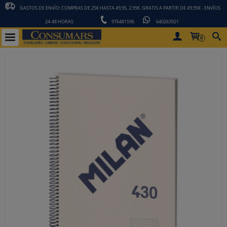
GASTOS DE ENVÍO: COMPRAS DE 25€ HASTA 49,95, 2,99€. GRATIS A PARTIR DE 49,95€ - ENVÍOS
24-48 HORAS
976481596
640263921
0