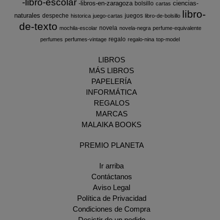
-libro-escolar
-libros-en-zaragoza
ciencias-
bolsillo
cartas
libro-
naturales
despeche
juegos
historica
juego-cartas
libro-de-bolsillo
de-texto
novela
mochila-escolar
novela-negra
perfume-equivalente
regalo
perfumes
perfumes-vintage
regalo-nina
top-model
LIBROS
MÁS LIBROS
PAPELERÍA
INFORMÁTICA
REGALOS
MARCAS
MALAIKA BOOKS
PREMIO PLANETA
Ir arriba
Contáctanos
Aviso Legal
Política de Privacidad
Condiciones de Compra
Desistir de un pedido