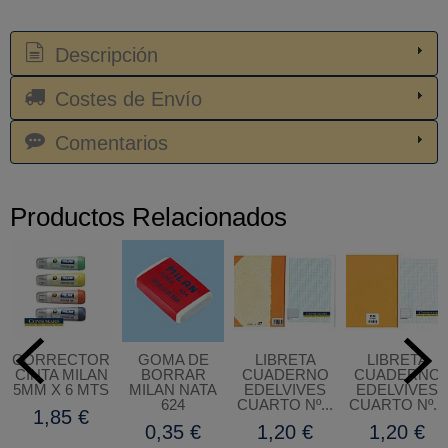
Descripción
Costes de Envío
Comentarios
Productos Relacionados
CORRECTOR
GOMA DE
LIBRETA
LIBRETA
CINTA MILAN
BORRAR
CUADERNO
CUADERNO
5MM X 6 MTS
MILAN NATA
EDELVIVES
EDELVIVES
624
CUARTO Nº...
CUARTO Nº...
1,85 €
0,35 €
1,20 €
1,20 €