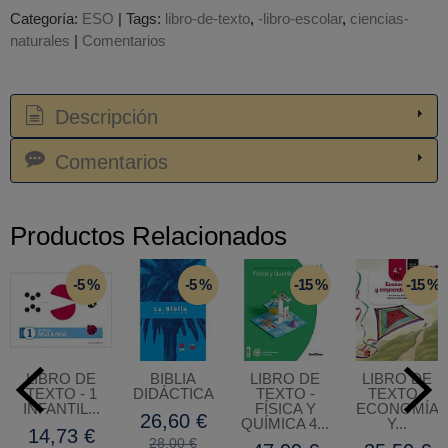
Categoría:
ESO
|
Tags:
libro-de-texto
-libro-escolar
ciencias-
naturales
|
Comentarios
Descripción
Comentarios
Productos Relacionados
-5 %
-5 %
-15 %
-15 %
LIBRO DE
BIBLIA
LIBRO DE
LIBRO DE
TEXTO - 1
DIDÁCTICA
TEXTO -
TEXTO -
INFANTIL...
FÍSICA Y
ECONOMÍA
26,60 €
QUÍMICA 4...
Y...
14,73 €
28,00 €