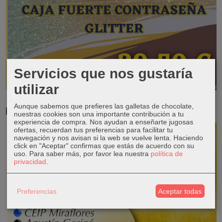
Servicios que nos gustaría
utilizar
Aunque sabemos que prefieres las galletas de chocolate,
RESERVA TUS LIBROS DE TEXTO
nuestras cookies son una importante contribución a tu
experiencia de compra. Nos ayudan a enseñarte jugosas
ofertas, recuerdan tus preferencias para facilitar tu
navegación y nos avisan si la web se vuelve lenta. Haciendo
click en "Aceptar" confirmas que estás de acuerdo con su
uso.
Para saber más, por favor lea nuestra
política de
privacidad
.
Preferencias
Aceptar todas