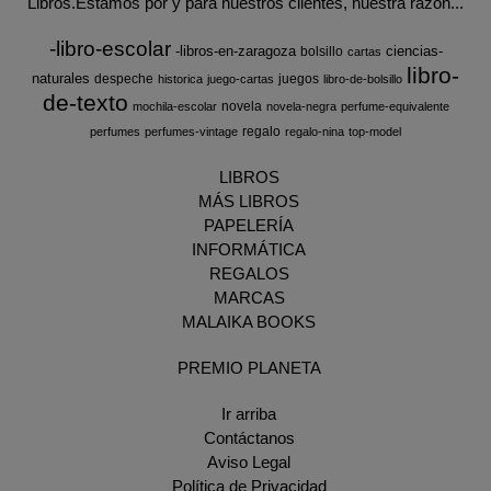
Libros.Estamos por y para nuestros clientes, nuestra razón...
-libro-escolar
-libros-en-zaragoza
ciencias-
bolsillo
cartas
libro-
naturales
despeche
juegos
historica
juego-cartas
libro-de-bolsillo
de-texto
novela
mochila-escolar
novela-negra
perfume-equivalente
regalo
perfumes
perfumes-vintage
regalo-nina
top-model
LIBROS
MÁS LIBROS
PAPELERÍA
INFORMÁTICA
REGALOS
MARCAS
MALAIKA BOOKS
PREMIO PLANETA
Ir arriba
Contáctanos
Aviso Legal
Política de Privacidad