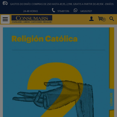
GASTOS DE ENVÍO: COMPRAS DE 25€ HASTA 49,95, 2,99€. GRATIS A PARTIR DE 49,95€ - ENVÍOS
24-48 HORAS
976481596
640263921
0