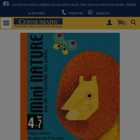
GASTOS DE ENVÍO: COMPRAS DE 25€ HASTA 49,95, 2,99€. GRATIS A PARTIR DE 49,95€ - ENVÍOS
24-48 HORAS
976481596
640263921
0