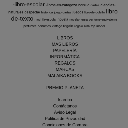
-libro-escolar
-libros-en-zaragoza
ciencias-
bolsillo
cartas
libro-
naturales
despeche
juegos
historica
juego-cartas
libro-de-bolsillo
de-texto
novela
mochila-escolar
novela-negra
perfume-equivalente
regalo
perfumes
perfumes-vintage
regalo-nina
top-model
LIBROS
MÁS LIBROS
PAPELERÍA
INFORMÁTICA
REGALOS
MARCAS
MALAIKA BOOKS
PREMIO PLANETA
Ir arriba
Contáctanos
Aviso Legal
Política de Privacidad
Condiciones de Compra