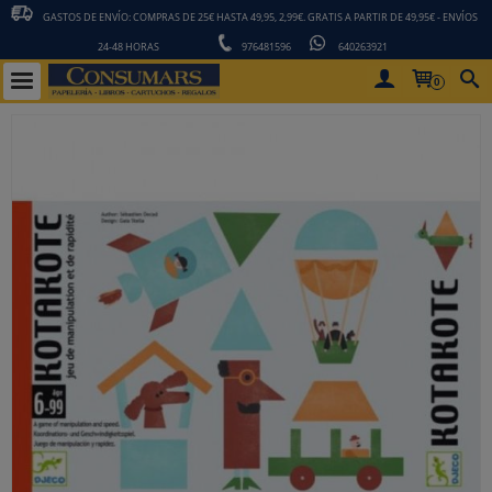
GASTOS DE ENVÍO: COMPRAS DE 25€ HASTA 49,95, 2,99€. GRATIS A PARTIR DE 49,95€ - ENVÍOS
24-48 HORAS
976481596
640263921
0