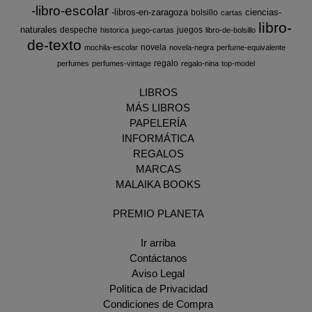
-libro-escolar
-libros-en-zaragoza
ciencias-
bolsillo
cartas
libro-
naturales
despeche
juegos
historica
juego-cartas
libro-de-bolsillo
de-texto
novela
mochila-escolar
novela-negra
perfume-equivalente
regalo
perfumes
perfumes-vintage
regalo-nina
top-model
LIBROS
MÁS LIBROS
PAPELERÍA
INFORMÁTICA
REGALOS
MARCAS
MALAIKA BOOKS
PREMIO PLANETA
Ir arriba
Contáctanos
Aviso Legal
Política de Privacidad
Condiciones de Compra