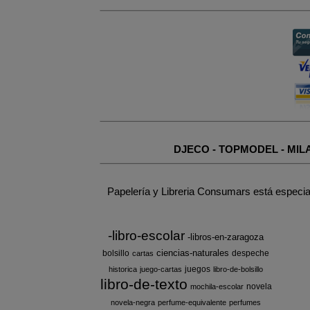
DJECO
-
TOPMODEL
-
MIL
Papelería y Libreria Consumars está especia
-libro-escolar
-libros-en-zaragoza
ciencias-naturales
bolsillo
despeche
cartas
juegos
historica
juego-cartas
libro-de-bolsillo
libro-de-texto
novela
mochila-escolar
novela-negra
perfume-equivalente
perfumes