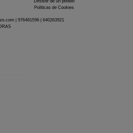
Desistir de un pedido
Políticas de Cookies
ars.com |
976481596
|
640263921
HORAS