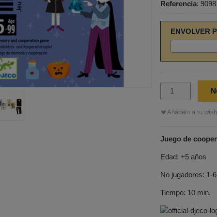
Referencia
:
9098
ENVOLVER P
N
Añádelo a tu wishl
Juego de cooper
Edad: +5 años
No jugadores: 1-6
Tiempo: 10 min.