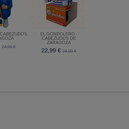
- CABEZUDOS
EL GONDOLERO -
ESTUCHE OX
AGOZA
CABEZUDOS DE
RECTANGULAR ME
ZARAGOZA
€
9,25 €
24,00 €
22,99 €
24,00 €