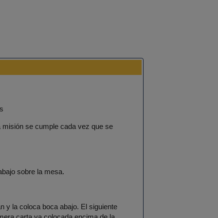
s
a misión se cumple cada vez que se
abajo sobre la mesa.
n y la coloca boca abajo. El siguiente
rimera carta ya colocada encima de la