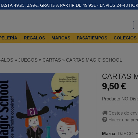
STA 49,95, 2,99€. GRATIS A PARTIR DE 49,95€ - ENVÍOS 24-48 HO
PELERÍA
REGALOS
MARCAS
PASATIEMPOS
COLEGIOS
GALOS
»
JUEGOS
»
CARTAS
»
CARTAS MAGIC SCHOOL
CARTAS 
9,50 €
Producto NO Disp
Costes de env
Hacer una pre
Marca
:
DJECO