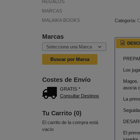
REGALOS
MARCAS
MALAIKA BOOKS
Categoría:
Marcas
DESC
PREPA
Los jug
Costes de Envío
Magos. 
asocia c
GRATIS *
Consultar Destinos
La prim
Seguida
Tu Carrito (0)
DESAR
El carrito de la compra está
vacío
El prime
jugador,