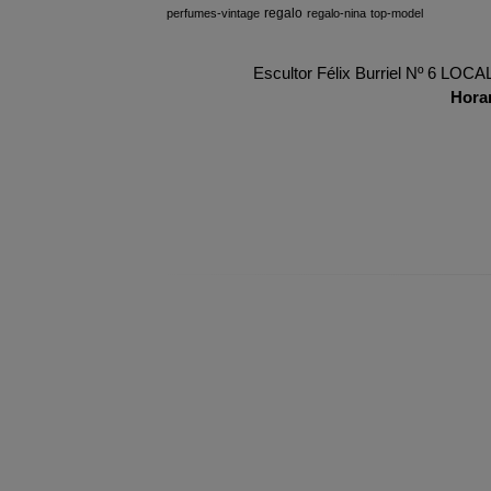
regalo
perfumes-vintage
regalo-nina
top-model
Escultor Félix Burriel Nº 6 LOC
Hora