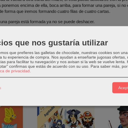
 ponemos encima de ella, boca arriba, para formar una pareja, si no 
 de forma que iremos formando cuatro filas de cuatro cartas.
una pareja está formada ya no se puede deshacer.
 todas las cartas se han jugado, se comprueban las parejas y se ga
amente.
ios que nos gustaría utilizar
os conseguido 10 o más misiones hemos ganado!
os que prefieres las galletas de chocolate, nuestras cookies son una
 a tu experiencia de compra. Nos ayudan a enseñarte jugosas ofertas,
ias para facilitar tu navegación y nos avisan si la web se vuelve lenta.
eptar" confirmas que estás de acuerdo con su uso.
Para saber más, por 
tica de privacidad
.
s
Acept
tos Relacionados
Agotado