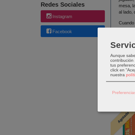
Redes Sociales
mesa, la
al lado,
Instagram
Cuando 
Facebook
Una vez
correct
Servic
¡Si hem
Aunque sabem
contribución
tus preferenc
click en "Ac
nuestra
polí
Preferencia
Produc
Agotado