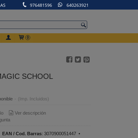
RAS
976481596
640263921
0
MAGIC SCHOOL
onible
-
(Imp. Incluidos)
ío
Ver descripción
gunta
•
EAN / Cod. Barras
:
3070900051447
•