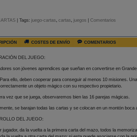
CARTAS
|
Tags:
juego-cartas
cartas
juegos
|
Comentarios
RIPCIÓN
COSTES DE ENVÍO
COMENTARIOS
RACIÓN DEL JUEGO:
adores son jóvenes aprendices que sueñan en convertirse en Grande
Para ello, deben cooperar para conseguir al menos 10 misiones. Un
orrectamente un objeto mágico con su respectivo propietario.
era vez que se juega, observaremos bien las 16 parejas mágicas.
mente, se barajan todas las cartas y se colocan en un montón boca 
ROLLO DEL JUEGO:
r jugador, da la vuelta a la primera carta del mazo, todos la memoriza
 da la vuelta a otra carta del mazo; si esta puede asociarse con la p