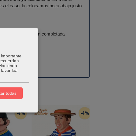
es el caso, la colocamos boca abajo justo
na 1 punto por misión completada
 importante
 recuerdan
 Haciendo
favor lea
ar todas
-4 %
-4 %