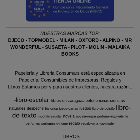
NUESTRAS MARCAS TOP:
DJECO
-
TOPMODEL
-
MILAN
-
OXFORD
-
ALPINO
-
MR
WONDERFUL
-
SUSAETA
-
PILOT
-
MOLIN
-
MALAIKA
BOOKS
Papelería y Libreria Consumars está especializada en
Papelería, Consumibles de Impresoras, Regalos y
Libros.Estamos por y para nuestros clientes, nuestra razón...
-libro-escolar
-libros-en-zaragoza
ciencias-
bolsillo
cartas
libro-
naturales
despeche
juegos
historica
juego-cartas
libro-de-bolsillo
de-texto
novela
mochila-escolar
novela-negra
perfume-equivalente
regalo
perfumes
perfumes-vintage
regalo-nina
top-model
LIBROS