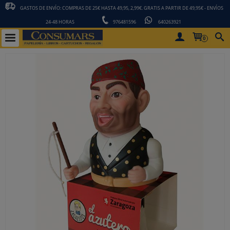
GASTOS DE ENVÍO: COMPRAS DE 25€ HASTA 49,95, 2,99€. GRATIS A PARTIR DE 49,95€ - ENVÍOS
24-48 HORAS
976481596
640263921
0