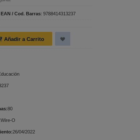
•
EAN / Cod. Barras
:
9788414313237
Añadir a Carrito
Educación
3237
nas:
80
:
Wire-O
iento:
26/04/2022