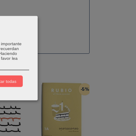
 importante
 recuerdan
 Haciendo
favor lea
ar todas
-5 %
-5 %