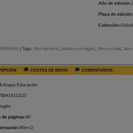
Año de edición:
Plaza de edición
Colección:
Global
PRIMARIA
|
Tags:
libro-de-texto
plastica-en-ingles
libro-escolar
libro
RIPCIÓN
COSTES DE ENVÍO
COMENTARIOS
l:
Anaya Educación
788414313237
Inglés
 de páginas:
80
ernación:
Wire-O