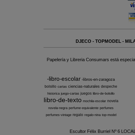
DJECO
-
TOPMODEL
-
MIL
Papelería y Libreria Consumars está especia
-libro-escolar
-libros-en-zaragoza
ciencias-naturales
bolsillo
despeche
cartas
juegos
historica
juego-cartas
libro-de-bolsillo
libro-de-texto
novela
mochila-escolar
novela-negra
perfume-equivalente
perfumes
regalo
perfumes-vintage
regalo-nina
top-model
Escultor Félix Burriel Nº 6 LOC