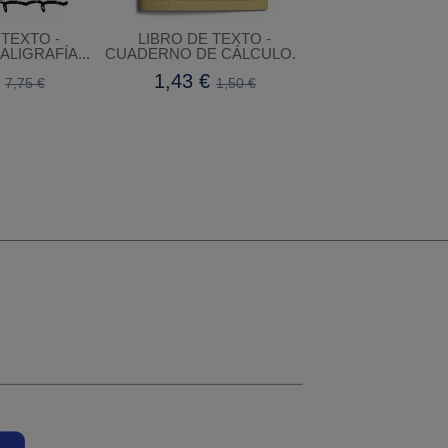
 TEXTO -
LIBRO DE TEXTO -
LIBRO DE TEXT
LIGRAFÍA...
CUADERNO DE CÁLCULO...
problemas.
€
1,43 €
9,49 €
7,75 €
1,50 €
9,9