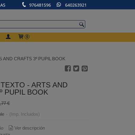
RAS
976481596
640263921
0
S AND CRAFTS 3º PUPIL BOOK
 TEXTO - ARTS AND
º PUPIL BOOK
,77 €
ble
-
(Imp. Incluidos)
ío
Ver descripción
gunta