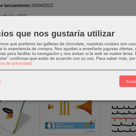
e lanzamiento:
26/04/2022
edición:
2022
e edición:
Es
ios que nos gustaría utilizar
ón:
Global Action
os que prefieres las galletas de chocolate, nuestras cookies son una
 a tu experiencia de compra. Nos ayudan a enseñarte jugosas ofertas,
ias para facilitar tu navegación y nos avisan si la web se vuelve lenta.
eptar" confirmas que estás de acuerdo con su uso.
Para saber más, por 
tica de privacidad
.
tos Relacionados
s
Acept
-5 %
-5 %