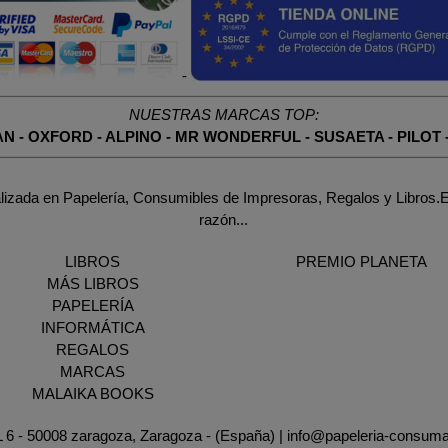
-
NUESTRAS MARCAS TOP:
AN
-
OXFORD
-
ALPINO
-
MR WONDERFUL
-
SUSAETA
-
PILOT
lizada en Papelería, Consumibles de Impresoras, Regalos y Libros.E
razón...
LIBROS
PREMIO PLANETA
MÁS LIBROS
PAPELERÍA
INFORMÁTICA
REGALOS
MARCAS
MALAIKA BOOKS
AL 6 - 50008 zaragoza, Zaragoza - (España) | info@papeleria-consum