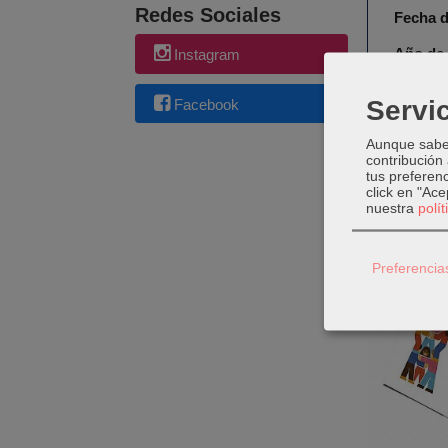
Redes Sociales
Fecha d
Año de 
Instagram
Plaza d
Servic
Facebook
Colecci
Aunque sabem
contribución
tus preferenc
click en "Ac
nuestra
polí
Produc
Preferencia